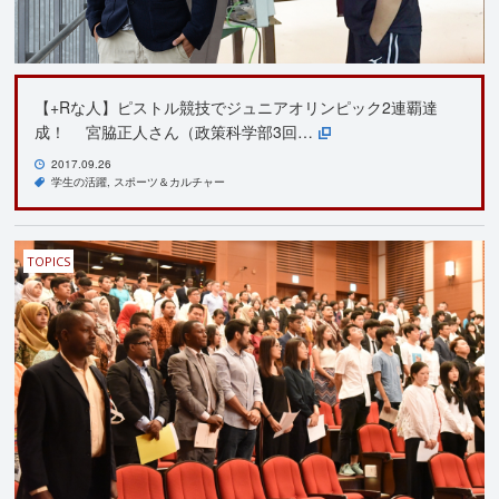
【+Rな人】ピストル競技でジュニアオリンピック2連覇達
成！ 宮脇正人さん（政策科学部3回…
2017.09.26
学生の活躍
スポーツ＆カルチャー
TOPICS