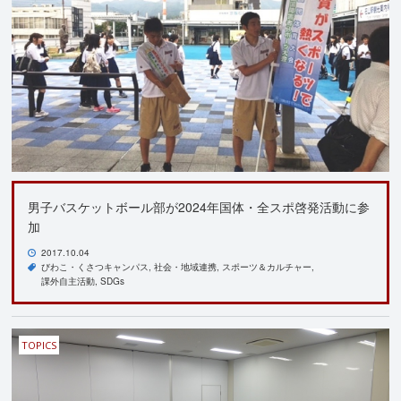
男子バスケットボール部が2024年国体・全スポ啓発活動に参
加
2017.10.04
びわこ・くさつキャンパス
社会・地域連携
スポーツ＆カルチャー
課外自主活動
SDGs
TOPICS