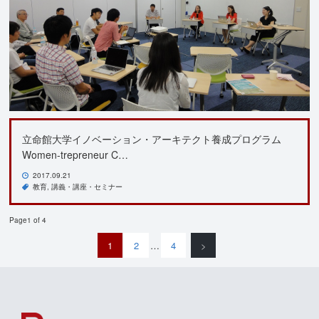
立命館大学イノベーション・アーキテクト養成プログラム
Women-trepreneur C…
2017.09.21
教育
講義・講座・セミナー
Page1 of 4
1
2
…
4
>