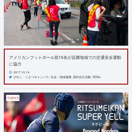
アメリカンフットボール部15名が近隣地域での交通安全運動
に協力
2017.10.14
びわこ・くさつキャンパス
社会・地域連携
課外自主活動
SDGs
TOPICS