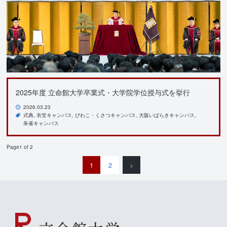
2025年度 立命館大学卒業式・大学院学位授与式を挙行
2026.03.23
式典
衣笠キャンパス
びわこ・くさつキャンパス
大阪いばらきキャンパス
朱雀キャンパス
Page1 of 2
1
2
>