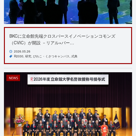
BKCに立命館先端クロスバースイノベーションコモンズ
（CVIC）が開設 －リアル×バー…
2026.05.26
R2030
研究
びわこ・くさつキャンパス
式典
NEWS