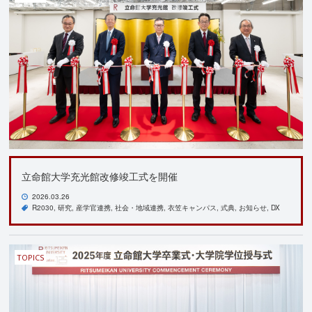
立命館大学充光館改修竣工式を開催
2026.03.26
R2030
研究
産学官連携
社会・地域連携
衣笠キャンパス
式典
お知らせ
DX
TOPICS