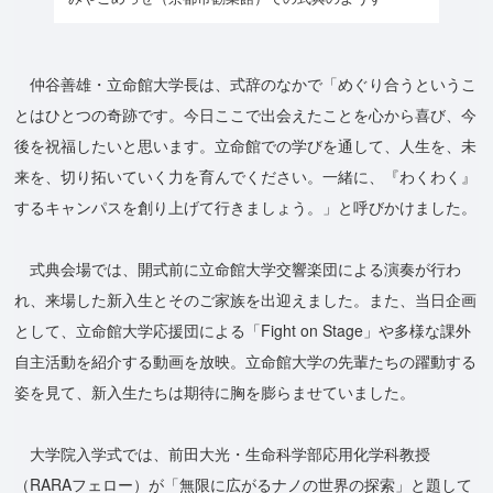
仲谷善雄・立命館大学長は、式辞のなかで「めぐり合うというこ
とはひとつの奇跡です。今日ここで出会えたことを心から喜び、今
後を祝福したいと思います。立命館での学びを通して、人生を、未
来を、切り拓いていく力を育んでください。一緒に、『わくわく』
するキャンパスを創り上げて行きましょう。」と呼びかけました。
式典会場では、開式前に立命館大学交響楽団による演奏が行わ
れ、来場した新入生とそのご家族を出迎えました。また、当日企画
として、立命館大学応援団による「Fight on Stage」や多様な課外
自主活動を紹介する動画を放映。立命館大学の先輩たちの躍動する
姿を見て、新入生たちは期待に胸を膨らませていました。
大学院入学式では、前田大光・生命科学部応用化学科教授
（RARAフェロー）が「無限に広がるナノの世界の探索」と題して