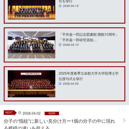
式を挙行
2026.04.10
「平井嘉一郎記念図書館 開館10周年」
「平井嘉一郎研究奨励…
2026.04.10
2025年度春季立命館大学大学院博士学
位授与式を挙行
2026.04.03
NEXT
2026.04.02
NEWS
分子の“指紋”に新しい見分け方ー1個の分子の中に現れ
る模様の違いを捉える