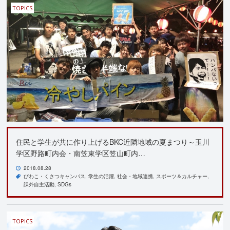
TOPICS
住民と学生が共に作り上げるBKC近隣地域の夏まつり～玉川
学区野路町内会・南笠東学区笠山町内…
2018.08.28
びわこ・くさつキャンパス
学生の活躍
社会・地域連携
スポーツ＆カルチャー
課外自主活動
SDGs
TOPICS