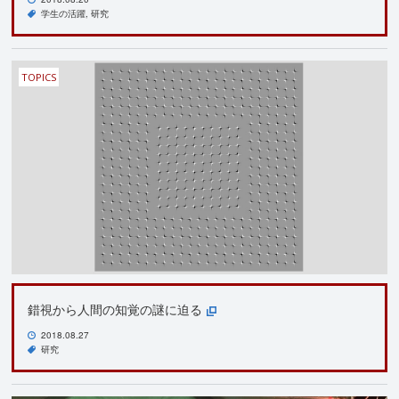
学生の活躍
研究
TOPICS
錯視から人間の知覚の謎に迫る
2018.08.27
研究