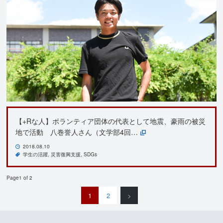
【+Rな人】ボランティア団体の代表として地震、豪雨の被災
地で活動 八巻誉人さん（文学部4回…
2018.08.10
学生の活躍
災害復興支援
SDGs
Page1 of 2
1
2
>