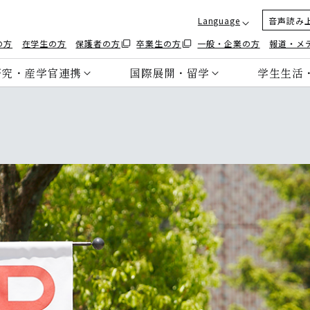
Language
音声読み
の方
在学生の方
保護者の方
卒業生の方
一般・企業の方
報道・メ
研究・産学官連携
国際展開・留学
学生生活