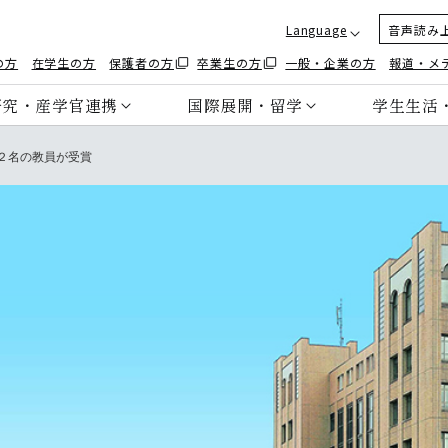
Language
音声読み
の方
在学生の方
保護者の方
卒業生の方
一般・企業の方
報道・メ
研究・産学官連携
国際展開・留学
学生生活
２名の教員が受賞