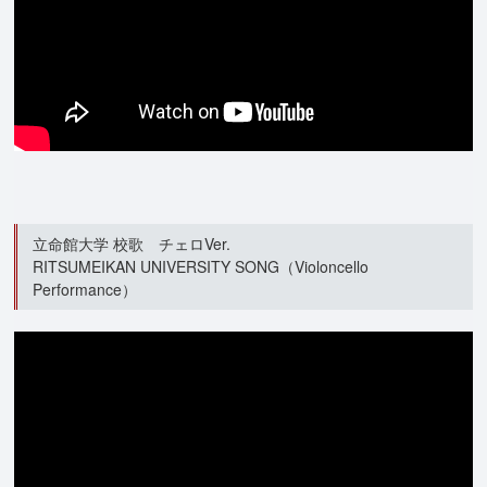
立命館大学 校歌 チェロVer.
RITSUMEIKAN UNIVERSITY SONG（Violoncello
Performance）