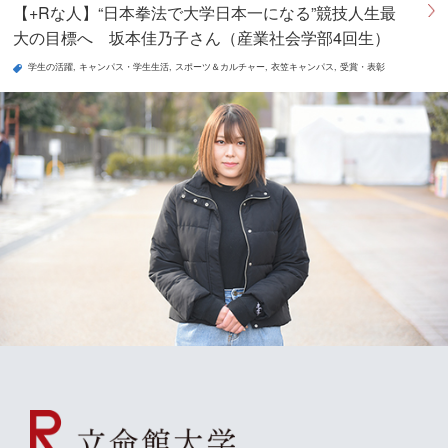
【+Rな人】“日本拳法で大学日本一になる”競技人生最
大の目標へ 坂本佳乃子さん（産業社会学部4回生）
学生の活躍
キャンパス・学生生活
スポーツ＆カルチャー
衣笠キャンパス
受賞・表彰