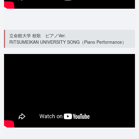
立命館大学 校歌 ピアノVer.
RITSUMEIKAN UNIVERSITY SONG（Piano Performance）