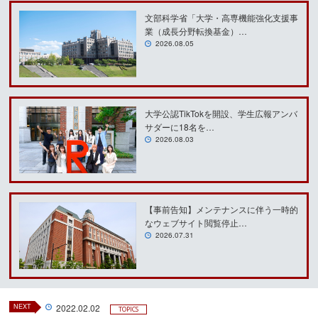
文部科学省「大学・高専機能強化支援事
業（成長分野転換基金）…
2026.08.05
大学公認TikTokを開設、学生広報アンバ
サダーに18名を…
2026.08.03
【事前告知】メンテナンスに伴う一時的
なウェブサイト閲覧停止…
2026.07.31
NEXT
2022.02.02
TOPICS