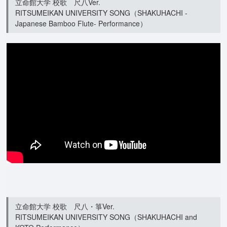
立命館大学 校歌 尺八Ver.
RITSUMEIKAN UNIVERSITY SONG（SHAKUHACHI -
Japanese Bamboo Flute- Performance）
立命館大学 校歌 尺八・箏Ver.
RITSUMEIKAN UNIVERSITY SONG（SHAKUHACHI and