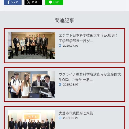
関連記事
エジプト日本科学技術大学（E-JUST）
工学部学部長一行が…
2026.07.09
ウクライナ教育科学省次官らが立命館大
学OICにご来学 ー教…
2025.08.07
大連市代表団がご来訪
2024.09.20