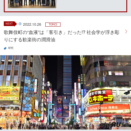
NEXT
2022.10.26
TOPICS
歌舞伎町の“血液”は「客引き」だった!? 社会学が浮き彫
りにする歓楽街の潤滑油
研究