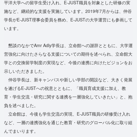
平洋大学への留学生受け入れ、E-JUST職員を対象とした研修の実
施など、継続的な支援を実施しています。2019年7月からは、仲谷
学長がE-JUST理事会委員を務め、E-JUSTの大学運営にも参画して
います。
懇談のなかでAmr Adly学長は、立命館への謝辞とともに、大学運
営強化に向けたさらなる支援についての期待を述べられ、立命館大
学との交換留学制度の実現など、今後の連携に向けたビジョンをお
示しいただきました。
仲谷学長は、新キャンパスや新しい学部の開設など、大きく発展
を遂げるE-JUSTへの祝意とともに、「職員育成支援に加え、教
育・学生交流・研究に関する連携を一層強化していきたい」と、抱
負を述べました。
立命館は、今後も学生交流の実現、E-JUST職員の研修受け入れ
など、一層の連携強化を通じた教育・研究のグローバル化に取り組
んでまいります。