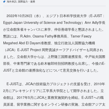
海外来訪
国際協力・連携
2022年10月26日（水）、エジプト日本科学技術大学（E-JUST :
Egypt-Japan University of Science and Technology）Amr Adly学長
が立命館朱雀キャンパスに来学、仲谷善雄学長と懇談されました。
懇談には、R.Adm. Osama Fathy事務局長、Tamer Fawzy
Megahed Abd El Dayam准教授、独立行政法人国際協力機構
（JICA）E-JUST Project 岡野貴誠チーフアドバイザーも同席され
ました。立命館大学からは、上野隆三国際連携室長、中戸祐夫国際
部長、中東専門家である鈴木敏郎特別招聘教授も出席し、今後のE-
JUSTと立命館の連携強化などについて意見交換を行いました。
E-JUSTは、JICAの技術協力プロジェクトの支援を受け、2010年
2月にアレキサンドリアに工学系大学院として開学されました。立
命館は、2017年5月にJICAと業務実施契約を締結。E-JUSTへの職
員派遣、留学業務に関するオンライン研修の実施、立命館アジア太