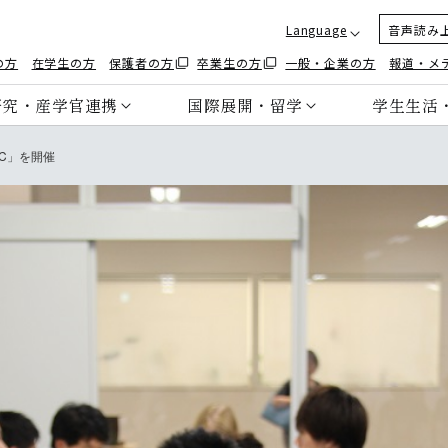
Language
音声読み
の方
在学生の方
保護者の方
卒業生の方
一般・企業の方
報道・メ
研究・産学官連携
国際展開・留学
学生生活
C」を開催