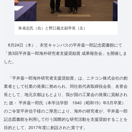
朱省志氏（右）と野口義文副学長（左）
8月24日（木）、衣笠キャンパスの平井嘉一郎記念図書館にて
「第3回平井嘉一郎海外研究者支援奨励賞 成果報告会」を開催しま
した。
「平井嘉一郎海外研究者支援奨励賞」は、ニチコン株式会社の創
業者として社業の発展に努められ、同社前代表取締役会長、名誉会
長として、地元京都はもとより、我が国の工業会の発展に貢献され
た 故・ 平井嘉一郎氏（本学法学部 1940（昭和15）年3月卒業）
のご令室平井信子様のご厚意により、海外の研究者が、平井嘉一郎
記念図書館を利用して行う国際的な研究活動を支援奨励することを
目的として、2017年度に創設された賞です。