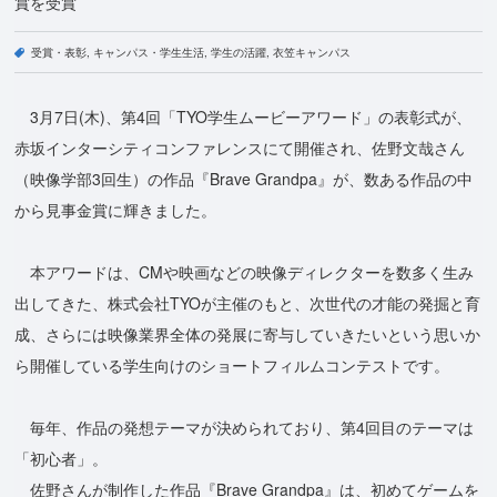
賞を受賞
受賞・表彰
キャンパス・学生生活
学生の活躍
衣笠キャンパス
3月7日(木)、第4回「TYO学生ムービーアワード」の表彰式が、
赤坂インターシティコンファレンスにて開催され、佐野文哉さん
（映像学部3回生）の作品『Brave Grandpa』が、数ある作品の中
から見事金賞に輝きました。
本アワードは、CMや映画などの映像ディレクターを数多く生み
出してきた、株式会社TYOが主催のもと、次世代の才能の発掘と育
成、さらには映像業界全体の発展に寄与していきたいという思いか
ら開催している学生向けのショートフィルムコンテストです。
毎年、作品の発想テーマが決められており、第4回目のテーマは
「初心者」。
佐野さんが制作した作品『Brave Grandpa』は、初めてゲームを