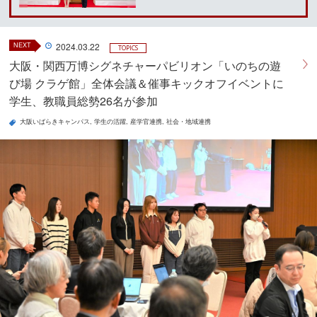
NEXT
2024.03.22
TOPICS
大阪・関西万博シグネチャーパビリオン「いのちの遊
び場 クラゲ館」全体会議＆催事キックオフイベントに
学生、教職員総勢26名が参加
大阪いばらきキャンパス
学生の活躍
産学官連携
社会・地域連携