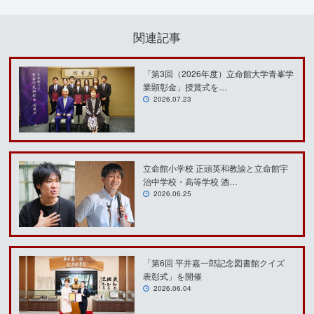
関連記事
「第3回（2026年度）立命館大学青峯学
業顕彰金」授賞式を…
2026.07.23
立命館小学校 正頭英和教諭と立命館宇
治中学校・高等学校 酒…
2026.06.25
「第6回 平井嘉一郎記念図書館クイズ
表彰式」を開催
2026.06.04