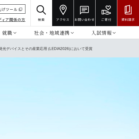
上げツール
ディア関係の方
検索
アクセス
お問い合わせ
ご寄付
資料請求
・就職
社会・地域連携
入試情報
 第11回発光デバイスとその産業応用 (LEDIA2026)において受賞