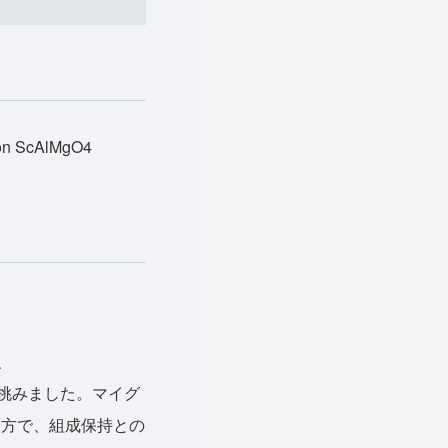
 on ScAlMgO4
、
に挑みました。マイグ
一方で、組成保持との