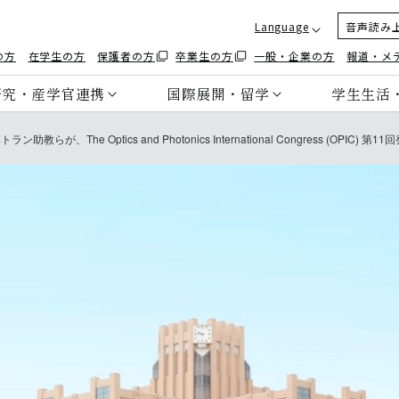
Language
音声読み
の方
在学生の方
保護者の方
卒業生の方
一般・企業の方
報道・メ
研究・産学官連携
国際展開・留学
学生生活
The Optics and Photonics International Congress (OPIC)