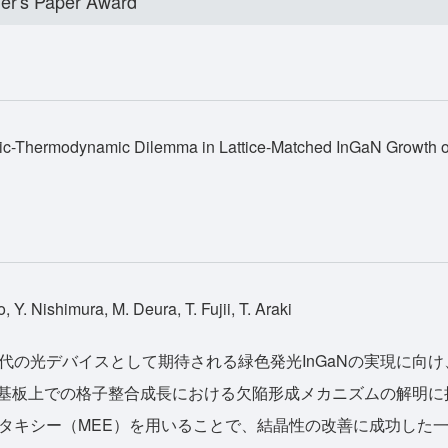
er's Paper Award
etic-Thermodynamic Dilemma in Lattice-Matched InGaN Growth
 Y. Nishimura, M. Deura, T. Fujii, T. Araki
の光デバイスとして期待される緑色発光InGaNの実現に向け
SAM）基板上での格子整合成長における欠陥形成メカニズムの解明
タキシー（MEE）を用いることで、結晶性の改善に成功した