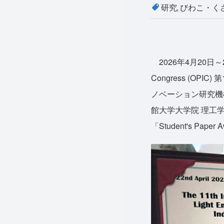
研究
びわこ・く
2026年4月20日～24
Congress (OP
ノベーション研究機構（R
館大学大学院 理工
「Student's Pap