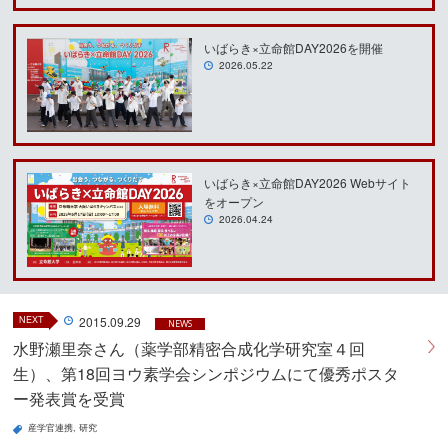
いばらき×立命館DAY2026を開催
2026.05.22
いばらき×立命館DAY2026 Webサイト
をオープン
2026.04.24
NEXT
2015.09.29
NEWS
水野瀬里奈さん（薬学部精密合成化学研究室４回
生）、第18回ヨウ素学会シンポジウムにて優秀ポスタ
ー発表賞を受賞
産学官連携
研究