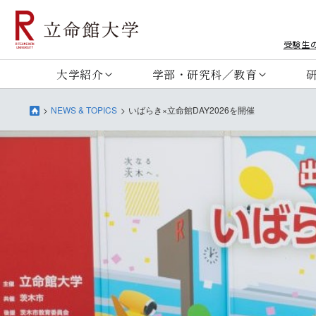
受験生
大学紹介
学部・研究科／教育
NEWS & TOPICS
いばらき×立命館DAY2026を開催