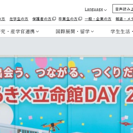
Language
音声読み
の方
在学生の方
保護者の方
卒業生の方
一般・企業の方
報道・メ
研究・産学官連携
国際展開・留学
学生生活