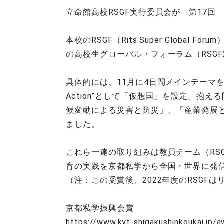
立命館高校RSGF実行委員会が 第17
本校のRSGF（Rits Super Glob
の高校生グローバル・フォーラム（RSGF20
具体的には、11月に4日間メインテーマを”Designing a 
Action”として「仮想国」を設定。抱
候変動による災害と防災」、「産業発展と
ました。
これら一連の取り組みは教員チーム（RS
育の実践を京都私学から全国・世界に発
（注：この受賞後、2022年度のRSG
京都私学振興会賞
https://www.kyt-shigakushinkoukai.jp/a