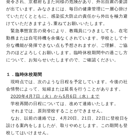
発令され、京都府もまた同様の危険があり、外出自粛の要請
が出ています。みなさまには、毎日の健康管理に一層心掛け
ていただくとともに、感染拡大防止の責任から外出を極力避
けていただきますよう､重ねてお願いいたします。
緊急事態宣言の発令により、教職員につきましても、在宅
勤務または自宅待機を余儀なくされています。学校として十
分な機能が発揮できない点も予想されますが、ご理解、ご協
力のほどよろしくお願いします。臨時休校期間中の過ごし方
について、お知らせいたしますので、ご確認ください。
１．臨時休校期間
現時点では、次のような日程を予定しています。今後の社
会情勢によって、短縮または延長を行うことがあります。
2020年4月7日（火）から5月6日（水）まで
学校再開の日程については、改めて連絡いたします。
それまでは、原則登校することができません。
なお、以前の連絡では、4月20日、21日、22日に登校日を
設ける案内をしましたが、取りやめとします。この期間も登
校してはいけません。