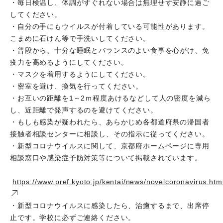
・毎日検温し、体調がすぐれない場合は無理せず安静に過ご
してください。
・自分の手にもウイルスが付着している可能性があります。
こまめに石けん等で手洗いしてください。
・普段から、十分な睡眠とバランスのよい食事を心がけ、免
疫力を高めるようにしてください。
・マスクを着用するようにしてください。
・密室を避け、換気を行ってください。
・お互いの距離を1～2ｍ程度あけるなどして人の密度を減ら
し、近距離で発声するのを避けてください。
・もしも感染が疑われたら、あらかじめ各都道府県の帰国者
接触者相談センターに相談し、その指示に従ってください。
・新型コロナウイルスに関して、京都府ホームページに専用
相談窓口や感染症予防対策等について掲載されています。
https://www.pref.kyoto.jp/kentai/news/novelcoronavirus.ht
・新型コロナウイルスに感染したら、治癒するまで、出席停
止です。学校に必ずご連絡ください。