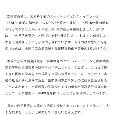
立命館高校は、文部科学省のスーパーサイエンスハイスクール
（SSH）事業の初年度である2002年度から連続して4期18年間の活動
を行ってきましたが、今年度、第5期の指定を獲得しました。第5期
は、「先導的改革型」と呼ばれる3年間指定で、これまでの成果をより
大きく発展させることが目的とされています。先導的改革型で指定を
受けたのは、全国で立命館高校と愛媛県立松山南高校の2校だけです。
本校では研究開発課題を「科学教育のグローバルデザインと国際共同
課題研究の全国普及を目指すシステムづくり」と設定し、これまで得
てきた国際科学教育での成果を全国へ普及させること、とりわけ、本
校の最も大きな成果である「国際共同課題研究」の取組を普及させる
こととあわせて、一貫教育の学園ならではの優れた課題研究指導を軸
として、立命館型STEAM教育を作り上げることを目的としています。
日本の科学教育の先導的な活躍を期待されていることを自覚して、大
きな成果を出せるよう努力していきたいと考えます。