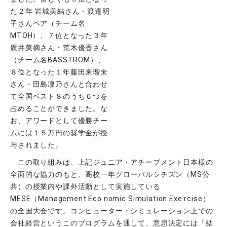
た２年 岩城美結さん・渡邉明
子さんペア（チーム名
MTOH）、７位となった３年
廣井菜摘さん・荒木優香さん
（チーム名BASSTROM）、
８位となった１年藤田来瑠未
さん・田島凜乃さんと合わせ
て全国ベスト８のうち６つを
占めることができました。な
お、アワードとして優勝チー
ムには１５万円の奨学金が授
与されました。
この取り組みは、上記ジュニア・アチーブメント日本様の
全面的な協力のもと、高校一年グローバルシチズン（MS公
共）の授業内や課外活動として実施している
MESE（Management Eco nomic Simulation Exe rcise）
の全国大会です。コンピューター・シミュレーション上での
会社経営というこのプログラムを通して、意思決定には「結