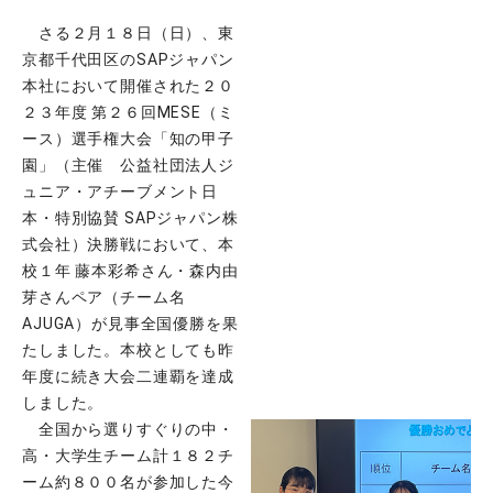
さる２月１８日（日）、東
京都千代田区のSAPジャパン
本社において開催された２０
２３年度 第２６回MESE（ミ
ース）選手権大会「知の甲子
園」（主催 公益社団法人ジ
ュニア・アチーブメント日
本・特別協賛 SAPジャパン株
式会社）決勝戦において、本
校１年 藤本彩希さん・森内由
芽さんペア（チーム名
AJUGA）が見事全国優勝を果
たしました。本校としても昨
年度に続き大会二連覇を達成
しました。
全国から選りすぐりの中・
高・大学生チーム計１８２チ
ーム約８００名が参加した今