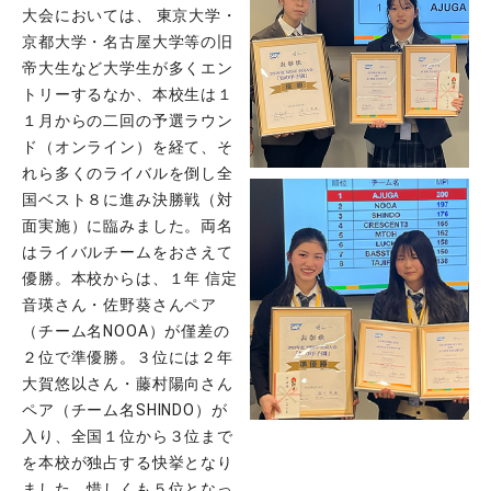
大会においては、 東京大学・
京都大学・名古屋大学等の旧
帝大生など大学生が多くエン
トリーするなか、本校生は１
１月からの二回の予選ラウン
ド（オンライン）を経て、そ
れら多くのライバルを倒し全
国ベスト８に進み決勝戦（対
面実施）に臨みました。両名
はライバルチームをおさえて
優勝。本校からは、１年 信定
音瑛さん・佐野葵さんペア
（チーム名NOOA）が僅差の
２位で準優勝。３位には２年
大賀悠以さん・藤村陽向さん
ペア（チーム名SHINDO）が
入り、全国１位から３位まで
を本校が独占する快挙となり
ました。惜しくも５位となっ