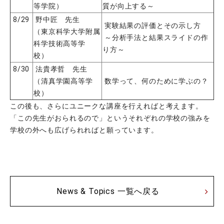
等学院）
質が向上する～
8/29
野中匠 先生
実験結果の評価とその示し方
（東京科学大学附属
～分析手法と結果スライドの作
科学技術高等学
り方～
校）
8/30
法貴孝哲 先生
（清真学園高等学
数学って、何のために学ぶの？
校）
この後も、さらにユニークな講座を行えればと考えます。
「この先生がおられるので」というそれぞれの学校の強みを
学校の外へも広げられればと願っています。
News & Topics 一覧へ戻る