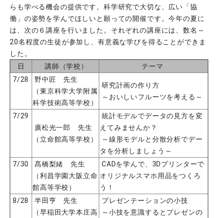
らも学べる機会の提供です。科学研究で大切な、広い「協
働」の姿勢を学んでほしいと願っての開催です。今年の夏に
は、次の６講座を行いました。それぞれの講座には、数名～
20名程度の生徒が参加し、有意義な学びを得ることができま
した。
日
講師（学校）
テーマ
7/28
野中匠 先生
研究計画の作り方
（東京科学大学附属
～おいしいフルーツを考える～
科学技術高等学校）
7/29
統計モデルでデータの見方を変
廣松光一郎 先生
えてみませんか？
（立命館高等学校）
～線形モデルと分散分析でデー
タを分析しましょう～
7/30
髙橋梨緒 先生
CADを学んで、3Dプリンターで
（利昌学園大阪立命
オリジナルスマホ用品をつくろ
館高等学校）
う！
8/28
半田亨 先生
プレゼンテーションの小技
（早稲田大学本庄高
～小技を意識するとプレゼンの