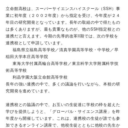
立命館高校は、スーパーサイエンスハイスクール（SSH）事
業に初年度（２００２年度）から指定を受け、今年度が２４
年目の研究開発となっています。長年の取組の中で得たもの
は多くありますが、最も貴重なものが、他のSSH指定校との
連携だと言えます。今期の先導的改革Ⅱ期では、次の学校を
連携校として申請しています。
福島県立福島高等学校／清真学園高等学校・中学校／早
稲田大学本庄高等学院
東海大学付属髙輪台高等学校／東京科学大学附属科学技
術高等学校
利晶学園大阪立命館高等学校
長年の強い連携の中で、多くの議論を行いながら、本校の研
究開発を進めています。
連携校との協議の中で、お互いの生徒達に学校の枠を超えた
学びを提供しようと、「グローバル・サイエンス講座」を昨
年度から開催しています。これは、連携校の生徒が誰でも参
加できるオンライン講座で、他校生徒とともに他校の先生か