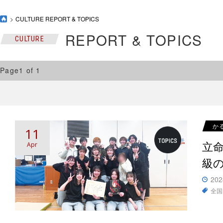
CULTURE REPORT & TOPICS
REPORT & TOPICS
CULTURE
Page1 of 1
か
11
立
Apr
級
202
全国