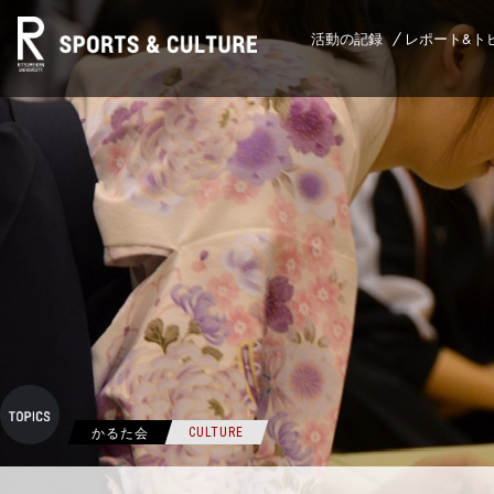
活動の記録
レポート&ト
かるた会
CULTURE