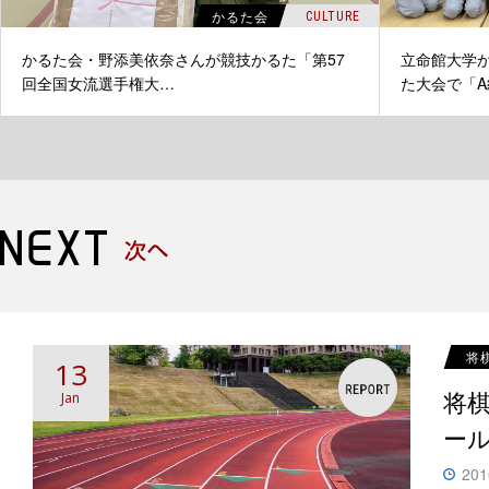
かるた会
CULTURE
かるた会・野添美依奈さんが競技かるた「第57
立命館大学か
回全国女流選手権大…
た大会で「A
将
13
将
Jan
ー
201