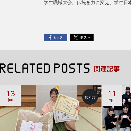
学生職域大会。伝統を力に変え、学生日
13
11
Jun
Apr