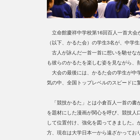
立命館慶祥中学校第16回百人一首大会が
（以下、かるた会）の学生3名が、中学
古人が詠んだ一首一首に想いを馳せなが
も彼らのかるたを楽しむ姿を見ながら、
大会の最後には、かるた会の学生が中学
気の中、全国トップレベルのスピードに
「競技かるた」とは小倉百人一首の書か
を題材にした漫画が関心を呼び、競技人口
して位置付け、強化を図ってきました。
方、現在は大学日本一から遠ざかってお