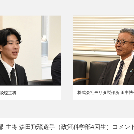
株式会社モリタ製作所 田中
田飛琉主将
部 主将 森田飛琉選手（政策科学部4回生）コメン