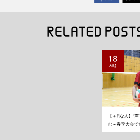
18
Aug
【＋Rな人】“
む～春季大会で