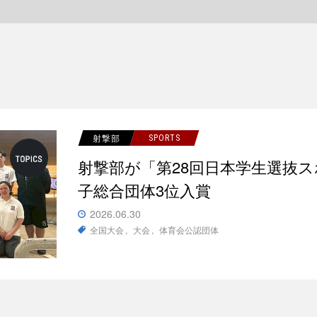
射撃部
SPORTS
射撃部が「第28回日本学生選抜
子総合団体3位入賞
2026.06.30
全国大会
大会
体育会公認団体