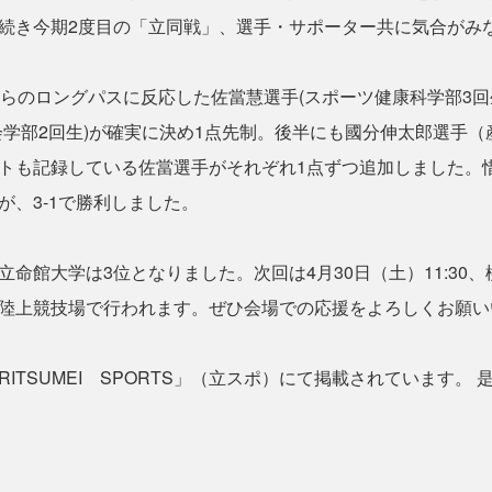
続き今期2度目の「立同戦」、選手・サポーター共に気合がみ
らのロングパスに反応した佐當慧選手(スポーツ健康科学部3
会学部2回生)が確実に決め1点先制。後半にも國分伸太郎選手（
トも記録している佐當選手がそれぞれ1点ずつ追加しました。惜
が、3-1で勝利しました。
命館大学は3位となりました。次回は4月30日（土）11:30
陸上競技場で行われます。ぜひ会場での応援をよろしくお願い
TSUMEI SPORTS」（立スポ）にて掲載されています。 