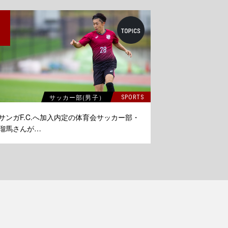
6
サッカー部(男子）
SPORTS
サンガF.C.へ加入内定の体育会サッカー部・
瑠馬さんが…