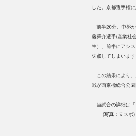
した。京都選手権に
前半20分、中盤か
藤舜介選手(産業社
生）、前半にアシス
失点してしまいます
この結果により、立
戦が西京極総合公園
当試合の詳細は「RI
(写真：立スポ)