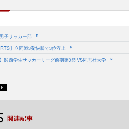
会男子サッカー部
SPORTS】立同戦3発快勝で3位浮上
】関西学生サッカーリーグ前期第3節 VS同志社大学