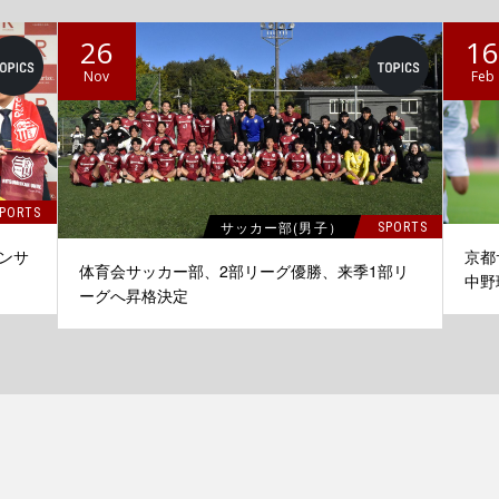
26
1
Nov
Feb
PORTS
サッカー部(男子）
SPORTS
京都
ンサ
体育会サッカー部、2部リーグ優勝、来季1部リ
中野
ーグへ昇格決定