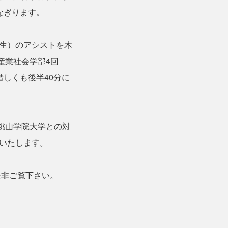
なぎります。
回生）のアシストを木
産業社会学部4回
しくも後半40分に
、桃山学院大学との対
いたします。
是非ご覧下さい。