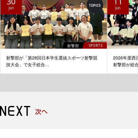
30
11
Jun
Jun
射撃部
SPORTS
射撃部が「第28回日本学生選抜スポーツ射撃競
2026年度
技大会」で女子総合…
射撃部が総