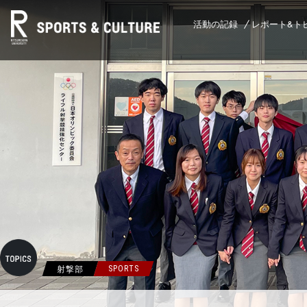
活動の記録
レポート&ト
射撃部
SPORTS