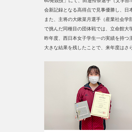
60発競技」にて、田邉伶奈選手（文学部1
会新記録となる高得点で見事優勝し、日
また、主将の大鍬菜月選手（産業社会学
で挑んだ同種目の団体戦では、立命館大
昨年度、西日本女子学生一の実績を持つ主
大きな結果を残したことで、来年度はさ