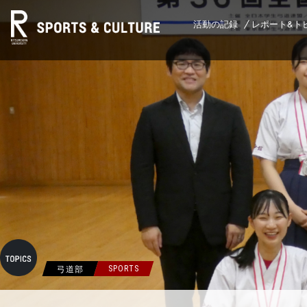
活動の記録
レポート&ト
弓道部
SPORTS