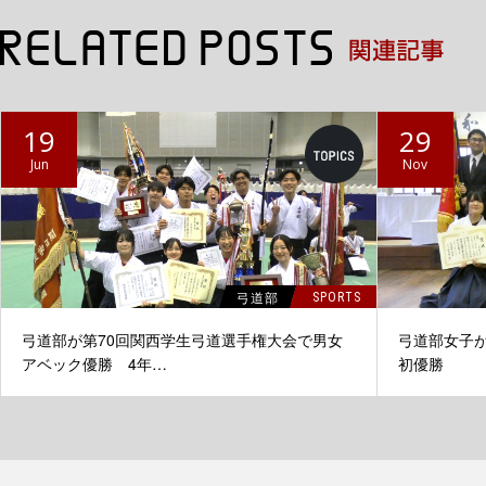
19
29
Jun
Nov
弓道部
SPORTS
弓道部が第70回関西学生弓道選手権大会で男女
弓道部女子
アベック優勝 4年…
初優勝