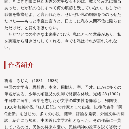
間、耳にきき眼に見た国家の大事なるものは、数えてみれば相当
あった。だが私の心にすべて何の痕跡も残していない。もしその
影響を指摘せよ、と言われたら、せいぜい私の癇癖をつのらせた
だけだ
――
もっと率直に言うと、日ましに私を人間不信に陥らせ
ただけだ、と答えるほかない。
ただひとつの小さな出来事だけが、私にとって意義があり、私
を癇癖から引きはなしてくれる。今でも私はそれが忘れられな
い。
作者紹介
魯迅 ろじん （1881 – 1936）
中国の文学者、思想家。本名、周樹人。字、予才。ほかに多くの
筆名がある。少年の頃祖父の失脚で貧窮を体験。光緒 28 (1902)
年日本に留学、医学を志したが文学の重要性を痛感し、帰国後、
1918年短編小説『狂人日記』で作家として出発、以後代表作『阿
Q正伝』をはじめ、多くの小説、随筆、評論を発表、外国文学の翻
訳、紹介にも努め、中国近代文学の祖となった。その作品に一貫
しているのは、民族の将来を憂い、民族精神の改革を説く姿勢で