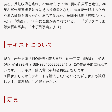
ある。反動政府を逃れ、27年からは上海に妻の許広平と定住、30
年左翼作家連盟発足後はその指導者となり、民族統一戦線のため
不屈の論陣を張ったが、過労で倒れた。短編小説集『吶喊 (とっか
ん) 』『彷徨』。 38年に全集が編まれている。（『ブリタニカ国
際大百科事典』「小項目事典」より）
テキストについて
現在、岩波文庫『阿Q正伝・狂人日記 他十二篇 （吶喊）』竹内
好訳 定価792円（ISBN9784003202524）所収の作品を順に読んで
います。（テキスト購入費は参加者負担となります）
１回参加してからテキストを購入したいというお試し参加も歓迎
します。事務局にご相談ください。
定員