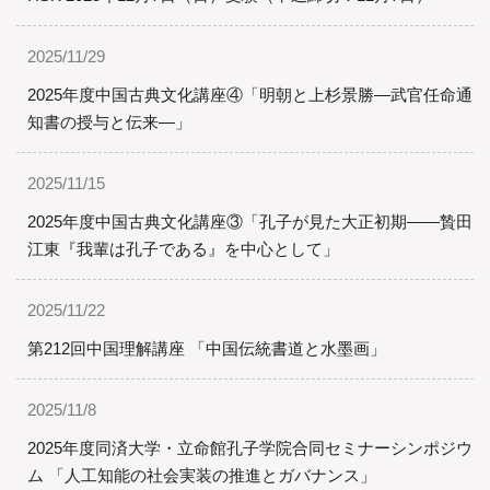
2025/11/29
2025年度中国古典文化講座④「明朝と上杉景勝―武官任命通
知書の授与と伝来―」
2025/11/15
2025年度中国古典文化講座③「孔子が見た大正初期――贄田
江東『我輩は孔子である』を中心として」
2025/11/22
第212回中国理解講座 「中国伝統書道と水墨画」
2025/11/8
2025年度同済大学・立命館孔子学院合同セミナーシンポジウ
ム 「人工知能の社会実装の推進とガバナンス」