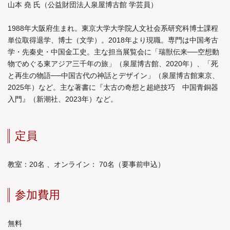
山本 堯 氏（公益財団法人泉屋博古館 学芸員）
1988年大阪府生まれ。東京大学大学院人文社会系研究科博士課程
単位取得退学、博士（文学）。2018年より現職。専門は中国考古
学・先秦史・中国金工史。主な担当展覧会に「瑞獣伝来──空想動
物でめぐる東アジア三千年の旅」（泉屋博古館、2020年）、「死
と再生の物語──中国古代の神話とデザイン」（泉屋博古館東京、
2025年）など。主な著書に『太古の奇想と超絶技巧 中国青銅器
入門』（新潮社、2023年）など。
定員
教室：20名 、オンライン： 70名（要事前申込）
参加費用
無料