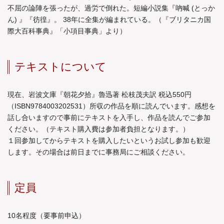
不屈の論陣を張ったが、過労で倒れた。短編小説集『吶喊 (とっか
ん) 』『彷徨』。 38年に全集が編まれている。（『ブリタニカ国
際大百科事典』「小項目事典」より）
テキストについて
現在、岩波文庫『朝花夕拾』魯迅著 松枝茂夫訳 税込550円
（ISBN9784003202531）所収の作品を順に読んでいます。感想を
話し合いますので事前にテキストを入手し、作品を読んでご参加
ください。（テキスト購入費は参加者負担となります。）
１回参加してからテキストを購入したいというお試し参加も歓迎
します。その場合は前日までに事務局にご相談ください。
定員
10名程度（要事前申込）