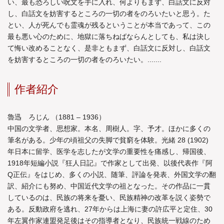
い、最も恐ろしい呪文を手に入れ、何よりもまず、白話文に反対
し、白話文を妨害するところの一切の者をのろいたいと思う。た
とい、人が死んでも霊魂が残るということが本当であって、この
最も悪い心のために、地獄に落ちねばならんとしても、私は決し
て悔い改めることなく、是非ともまず、白話文に反対し、白話文
を妨害するところの一切の者をのろいたい。.......
作者紹介
魯迅 ろじん （1881 – 1936）
中国の文学者、思想家。本名、周樹人。字、予才。ほかに多くの
筆名がある。少年の頃祖父の失脚で貧窮を体験。光緒 28 (1902)
年日本に留学、医学を志したが文学の重要性を痛感し、帰国後、
1918年短編小説『狂人日記』で作家として出発、以後代表作『阿
Q正伝』をはじめ、多くの小説、随筆、評論を発表、外国文学の翻
訳、紹介にも努め、中国近代文学の祖となった。その作品に一貫
しているのは、民族の将来を憂い、民族精神の改革を説く姿勢で
ある。反動政府を逃れ、27年からは上海に妻の許広平と定住、30
年左翼作家連盟発足後はその指導者となり、民族統一戦線のため