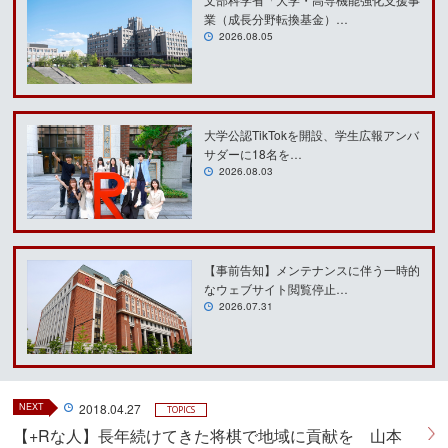
業（成長分野転換基金）…
2026.08.05
大学公認TikTokを開設、学生広報アンバ
サダーに18名を…
2026.08.03
【事前告知】メンテナンスに伴う一時的
なウェブサイト閲覧停止…
2026.07.31
NEXT
2018.04.27
TOPICS
【+Rな人】長年続けてきた将棋で地域に貢献を 山本