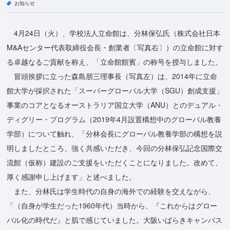
お知らせ
4月24日（火）、学校法人立命館は、分林保弘氏（株式会社日本
M&Aセンター代表取締役会長・創業者〔写真右〕）の立命館に対す
る卓越なるご貢献を称え、「立命館館賓」の称号を授与しました。
冒頭挨拶に立った森島朋三理事長（写真左）は、2014年に立命
館大学が採択された「スーパーグローバル大学（SGU）創成支援」
事業のコアとなるオーストラリア国立大学（ANU）とのデュアル・
ディグリー・プログラム（2019年4月設置構想中のグローバル教養
学部）について触れ、「分林会長にグローバル教養学部の構想を説
明しましたところ、強く共感いただき、今回の分林保弘記念国際交
流館（仮称）建設のご支援をいただくことになりました。改めて、
厚く感謝申し上げます」と述べました。
また、分林氏は学生時代の自身の海外での経験を交えながら、
「（自身が学生だった1960年代）当時から、『これからはグロー
バル化の時代だ』と肌で感じていました。大阪いばらきキャンパス