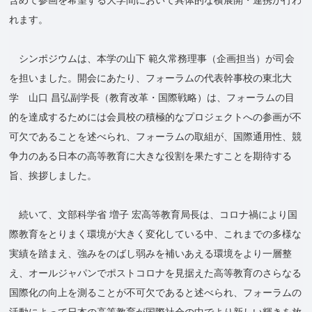
れます。
シンポジウムは、本学の山下 範久常務理事（企画担当）が司会
を担いました。開会にあたり、フォーラムの代表幹事校の東北大
学 山口 昌弘副学長（教育改革・国際戦略）は、フォーラムの目
的を達成するためには会員校の積極的なプロジェクトへの参画が不
可欠であることを述べられ、フォーラムの取組が、国際通用性、競
争力のある日本の高等教育に大きな役割を果たすことを期待する
旨、挨拶しました。
続いて、⽂部科学省 増⼦ 宏⾼等教育局⻑は、コロナ禍により国
際教育をとりまく環境が大きく変化している中、これまでの多様な
実績を踏まえ、強みをのばし弱みを補いあえる環境をより一層整
え、オールジャパンでポストコロナを見据えた高等教育のさらなる
国際化の向上を測ることが不可欠であると述べられ、フォーラムの
活動によって日本の高等教育が国際社会の中でより新しい輝きを放