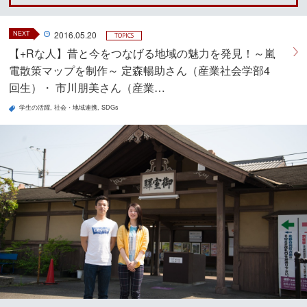
NEXT
2016.05.20
TOPICS
【+Rな人】昔と今をつなげる地域の魅力を発見！～嵐
電散策マップを制作～ 定森暢助さん（産業社会学部4
回生）・ 市川朋美さん（産業…
学生の活躍
社会・地域連携
SDGs