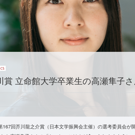
ICS
芥川賞 立命館大学卒業生の高瀬隼子
第167回芥川龍之介賞（日本文学振興会主催）の選考委員会が