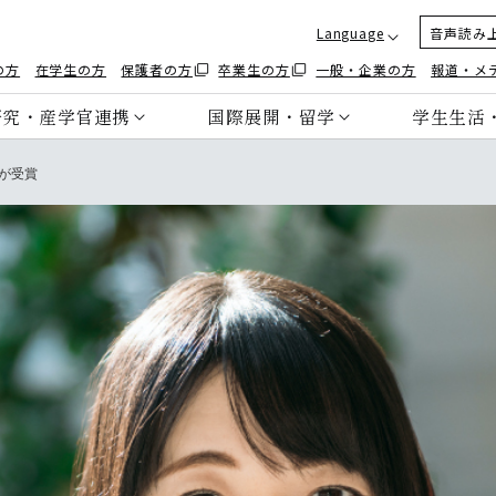
Language
音声読み
の方
在学生の方
保護者の方
卒業生の方
一般・企業の方
報道・メ
研究・産学官連携
国際展開・留学
学生生活
んが受賞