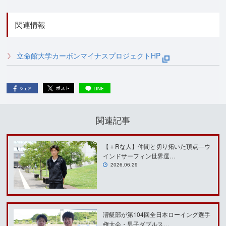
関連情報
立命館大学カーボンマイナスプロジェクトHP
関連記事
【＋Rな人】仲間と切り拓いた頂点―ウ
インドサーフィン世界選…
2026.06.29
漕艇部が第104回全日本ローイング選手
権大会・男子ダブルス…