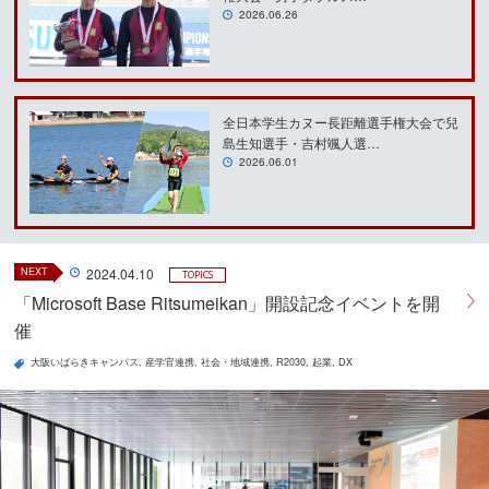
2026.06.26
全日本学生カヌー⻑距離選手権大会で兒
島生知選手・吉村颯人選…
2026.06.01
NEXT
2024.04.10
TOPICS
「Microsoft Base Ritsumeikan」開設記念イベントを開
催
大阪いばらきキャンパス
産学官連携
社会・地域連携
R2030
起業
DX