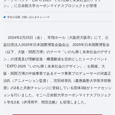
ン』」に立命館大学カーボンマイナスプロジェクトが登壇
学生の活躍
大阪いばらきキャンパス
2024年2月23日（金）、常翔ホール（大阪府大阪市）にて、公
益社団法人2025年日本国際博覧会協会は、2025年日本国際博覧会
（以下、大阪・関西万博）のテーマ「いのち輝く未来社会のデザイ
ン」の浸透及び理解促進・機運醸成を目的としたトークイベント
「EXPO 2025『いのち輝く未来社会のデザイン』」を開催。大
阪・関西万博の中核事業であるテーマ事業プロデューサーの河森正
治氏（アニメーション監督）、宮田裕章氏（慶應義塾大学医学部教
授）の2名と共創チャレンジに登録している団体3組がトークセッシ
ョンを行いました。そこへ立命館大学カーボンマイナスプロジェク
ト学生2名（伊澤周平、間宮志帆）も登壇しました。