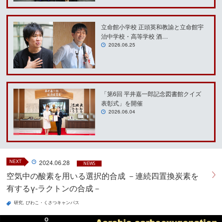
立命館小学校 正頭英和教諭と立命館宇
治中学校・高等学校 酒…
2026.06.25
「第6回 平井嘉一郎記念図書館クイズ
表彰式」を開催
2026.06.04
NEXT
2024.06.28
NEWS
空気中の酸素を用いる選択的合成 －連続四置換炭素を
有するγ-ラクトンの合成－
研究
びわこ・くさつキャンパス