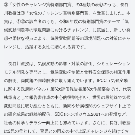
③「⼥性のチャレンジ賞特別部門賞」の3種類の表彰のうち、長谷
川教授は③「⼥性のチャレンジ賞特別部門賞」を受賞しました。本
賞は、①②の該当者のうち、令和6年度の特別部門賞のテーマ「気
候変動問題等の環境問題におけるチャレンジ」に該当し、新しい発
想や柔軟な視点により、気候変動問題等の環境問題への対策にチャ
レンジし、活躍する女性に贈られる賞です。
長谷川教授は、気候変動の影響・対策の評価、シミュレーション
モデル開発を専門とし、気候変動抑制策と食料安全保障の相互作用
の解明、両問題の同時解決に取り組んでいます。IPCC（気候変動
に関する政府間パネル）第6次評価報告書第3次作業部会では、代表
執筆者として報告書作成の中心的役割を担い、世界の最前線で気候
変動問題に取り組むとともに、新聞や所属機関のウェブサイト上で
の研究成果の継続的配信、SDGsシンポジウム2021への登壇など、
社会の科学リテラシー向上にも努めています。さらに、長谷川教授
は2児の母として、育児との両立の中で上記チャレンジを続けてお