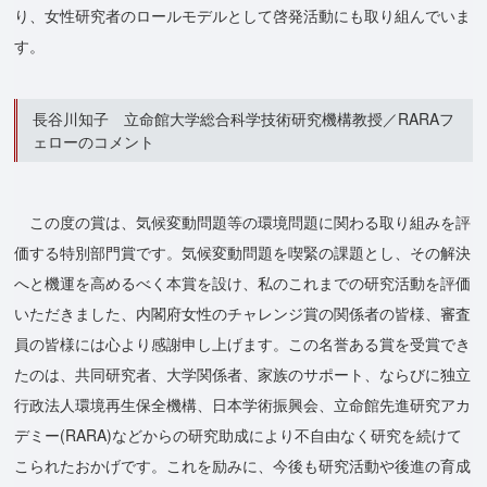
り、女性研究者のロールモデルとして啓発活動にも取り組んでいま
す。
長谷川知子 立命館大学総合科学技術研究機構教授／RARAフ
ェローのコメント
この度の賞は、気候変動問題等の環境問題に関わる取り組みを評
価する特別部門賞です。気候変動問題を喫緊の課題とし、その解決
へと機運を高めるべく本賞を設け、私のこれまでの研究活動を評価
いただきました、内閣府女性のチャレンジ賞の関係者の皆様、審査
員の皆様には心より感謝申し上げます。この名誉ある賞を受賞でき
たのは、共同研究者、大学関係者、家族のサポート、ならびに独立
行政法人環境再生保全機構、日本学術振興会、⽴命館先進研究アカ
デミー(RARA)などからの研究助成により不自由なく研究を続けて
こられたおかげです。これを励みに、今後も研究活動や後進の育成