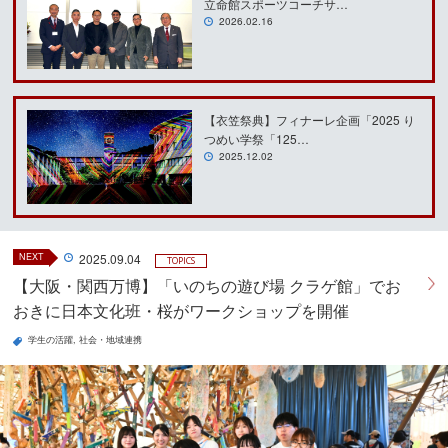
立命館スポーツコーチサ…
2026.02.16
【衣笠祭典】フィナーレ企画「2025 り
つめい学祭「125…
2025.12.02
NEXT
2025.09.04
TOPICS
【大阪・関西万博】「いのちの遊び場 クラゲ館」でお
おきに日本文化班・桜がワークショップを開催
学生の活躍
社会・地域連携