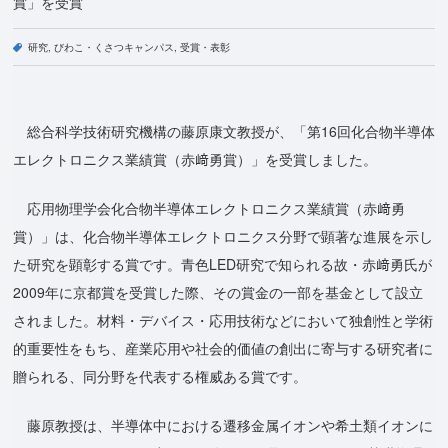
賞」を受賞
研究
びわこ・くさつキャンパス
受賞・表彰
総合科学技術研究機構の藤原康文教授が、「第16回化合物半導体
エレクトロニクス業績賞（赤﨑勇賞）」を受賞しました。
応用物理学会化合物半導体エレクトロニクス業績賞（赤﨑勇
賞）」は、化合物半導体エレクトロニクス分野で顕著な進展を示し
た研究を顕彰する賞です。青色LED研究で知られる故・赤﨑勇氏が
2009年に京都賞を受賞した際、その賞金の一部を基金として設立
されました。材料・デバイス・応用技術などにおいて独創性と学術
的重要性をもち、産業応用や社会的価値の創出に寄与する研究者に
贈られる、同分野を代表する権威ある賞です。
藤原教授は、半導体中における遷移金属イオンや希土類イオンに