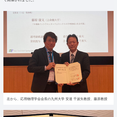
左から、応用物理学会会長の九州大学 安達 千波矢教授、藤原教授