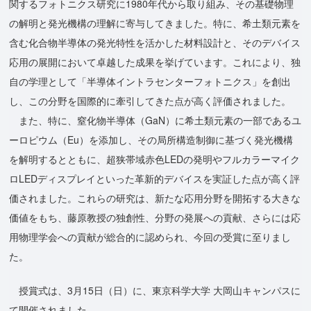
関するフォトニクス研究に1980年代から取り組み、その基礎物理
の解明と発光機構の理解に寄与してきました。特に、希土類元素を
含む化合物半導体の発光特性を活かした材料設計と、そのデバイス
応用の展開において卓越した成果を挙げています。これにより、独
自の学理として「半導体イントラセンターフォトニクス」を創出
し、この分野を国際的に牽引してきた点が高く評価されました。
また、特に、窒化物半導体（GaN）に希土類元素の一部であるユ
ーロピウム（Eu）を添加し、その局所構造制御に基づく発光機構
を解明するとともに、超狭帯域赤色LEDの発明やフルカラーマイク
ロLEDディスプレイといった革新的デバイスを実証した点が高く評
価されました。これらの研究は、新たな応用分野を開拓する大きな
価値をもち、藤原教授の独創性、分野の発展への貢献、さらには応
用物理学会への貢献が総合的に認められ、今回の受賞に至りまし
た。
授賞式は、3月15日（日）に、東京科学大学 大岡山キャンパスに
て開催されました。