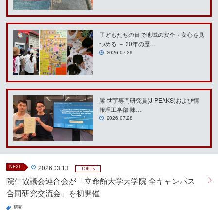
子どもたちの目で地域の安全・安心を見
つめる － 20年の歴…
2026.07.29
滕 世宇専門研究員(J-PEAKS)および情
報理工学部 陳…
2026.07.28
NEXT
2026.03.13
TOPICS
院生協議会連合会が「立命館大学大学院 全キャンパス
合同研究交流会」を初開催
研究