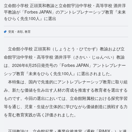
立命館小学校 正頭英和教諭と立命館宇治中学校・高等学校 酒井淳
平教諭が「Forbes JAPAN」のアントレプレナーシップ教育『未来
をひらく先生100人』に選出
受賞・表彰
教育
立命館小学校 正頭英和（しょうとう・ひでかず）教諭および立
命館宇治中学校・高等学校 酒井淳平（さかい・じゅんぺい）教諭
は、2026年6月25日発売号の「Forbes JAPAN」アントレプレナー
シップ教育『未来をひらく先生100人』に選出されました。
本特集は、国内で先進的にアントレプレナーシップ教育に取り組
み、新たな価値を生み出す人材の育成を推進する教育者を選出する
ものです。今回の選出においては、立命館附属校における探究学習
等を通じ、児童・生徒が主体的に学びながら価値創造に挑戦する力
を育む教育実践が高く評価されました。
正頭教諭は、立命館起業・事業化推進室（通称「RIMIX」）と連