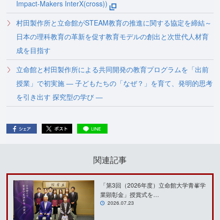
Impact-Makers InterX(cross))
村田製作所と立命館がSTEAM教育の推進に関する協定を締結～
日本の理科教育の革新を促す教育モデルの創出と次世代人材育
成を目指す
立命館と村田製作所による共同開発の教育プログラムを「出前
授業」で初実施 ― 子どもたちの「なぜ？」を育て、発明的思考
を引き出す 探究型の学び ―
関連記事
「第3回（2026年度）立命館大学青峯学
業顕彰金」授賞式を…
2026.07.23