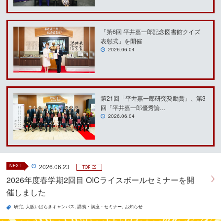
「第6回 平井嘉一郎記念図書館クイズ
表彰式」を開催
2026.06.04
第21回「平井嘉一郎研究奨励賞」、第3
回「平井嘉一郎優秀論…
2026.06.04
NEXT
2026.06.23
TOPICS
2026年度春学期2回目 OICライスボールセミナーを開
催しました
研究
大阪いばらきキャンパス
講義・講座・セミナー
お知らせ