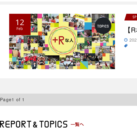
S
12
【R
Feb
202
Page1 of 1