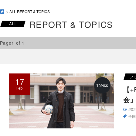
ALL REPORT & TOPICS
REPORT & TOPICS
ALL
Page1 of 1
フ
17
【
Feb
会
202
全国