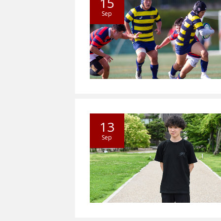
15
Sep
13
Sep