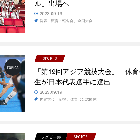
ル」出場へ
2023.09.19
発表・演奏・報告会
全国大会
SPORTS
「第19回アジア競技大会」 体
生が日本代表選手に選出
2023.09.19
世界大会
応援
体育会公認団体
ラグビー部
SPORTS