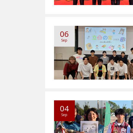
06
Sep
04
Sep