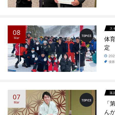
ス
08
体
Mar
定
202
優勝
落
07
「
Mar
ん