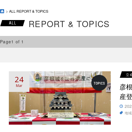
ALL REPORT & TOPICS
REPORT & TOPICS
ALL
Page1 of 1
立
24
彦
Mar
産
202
地域