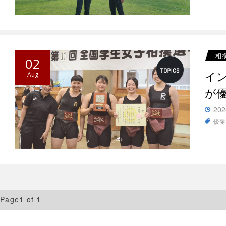
相
02
イ
Aug
が
202
優勝
Page1 of 1