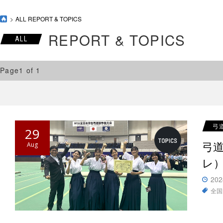
ALL REPORT & TOPICS
REPORT & TOPICS
ALL
Page1 of 1
弓
29
弓
Aug
レ
202
全国