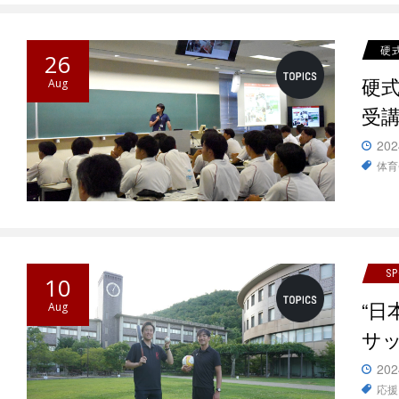
硬
26
硬
Aug
受
202
体育
S
10
“
Aug
サッ
202
応援