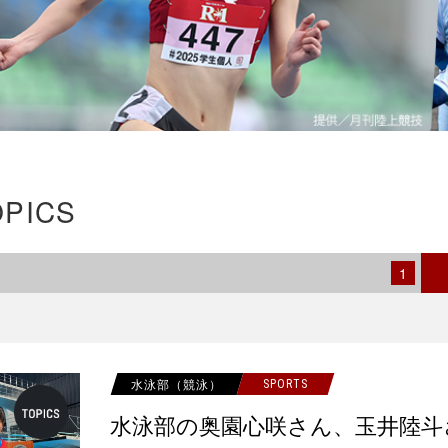
OPICS
1
水泳部（競泳）
SPORTS
水泳部の奥園心咲さん、玉井陸斗