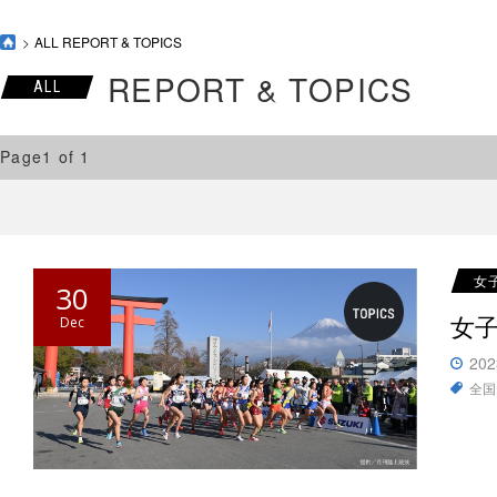
ALL REPORT & TOPICS
REPORT & TOPICS
ALL
Page1 of 1
女
30
女子
Dec
202
全国