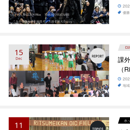
202
優勝
CU
15
課
Dec
（Ri
202
地域
ホ
11