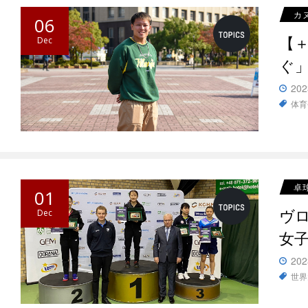
カ
06
【
Dec
ぐ
202
体育
卓
01
ヴ
Dec
女
202
世界