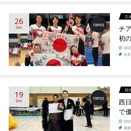
立
26
チ
Dec
初
202
世界
競
19
西
Dec
で
202
優勝