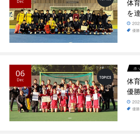
体
Dec
を
202
優勝
ホ
06
体育
Dec
優
202
優勝