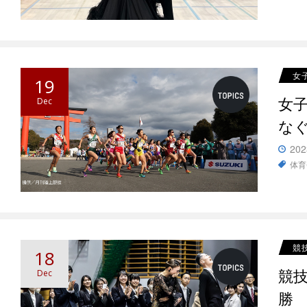
女
19
女子
Dec
な
202
体育
競
18
競
Dec
勝