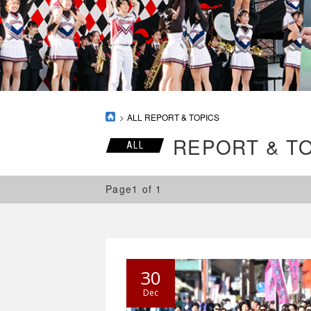
ALL REPORT & TOPICS
REPORT & T
ALL
Page1 of 1
30
Dec