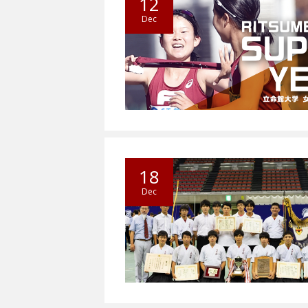
12
Dec
18
Dec