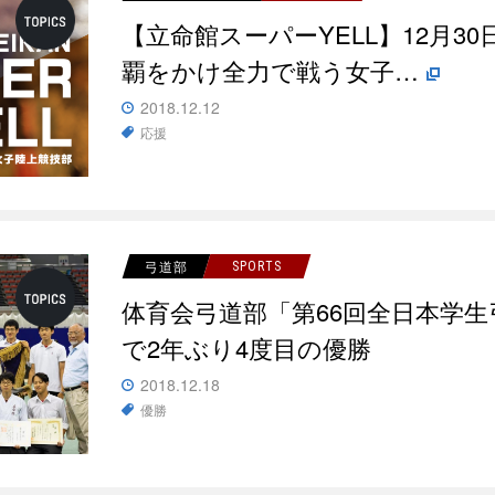
【立命館スーパーYELL】12月3
覇をかけ全力で戦う女子…
2018.12.12
応援
弓道部
SPORTS
体育会弓道部「第66回全日本学
で2年ぶり4度目の優勝
2018.12.18
優勝