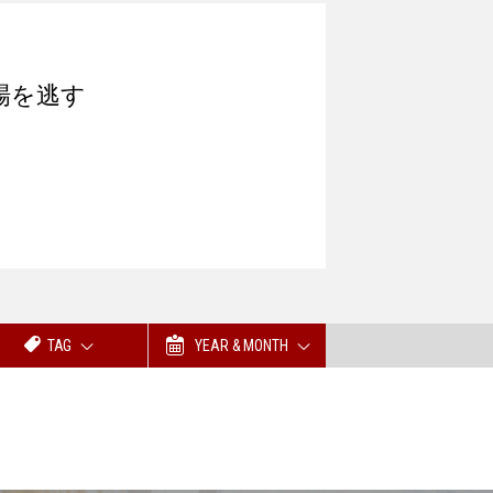
場を逃す
TAG
YEAR & MONTH