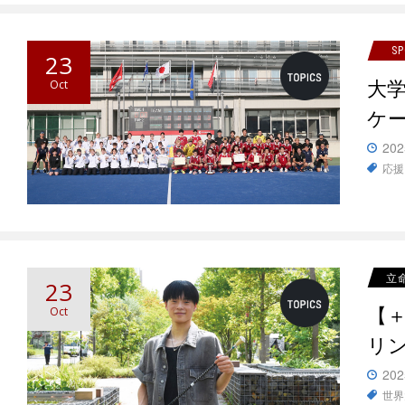
S
23
大
Oct
ケ
202
応援
立
23
【
Oct
リ
202
世界