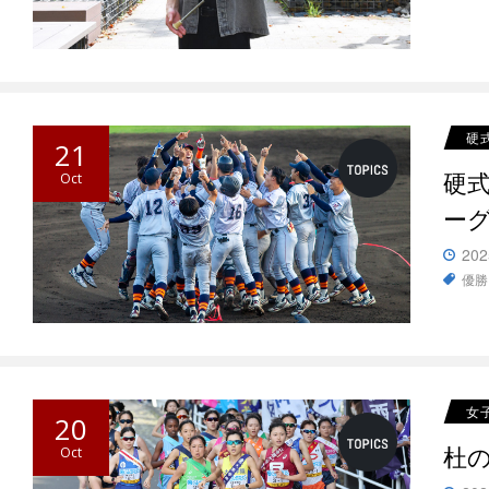
硬
21
硬
Oct
ー
202
優勝
女
20
杜の
Oct