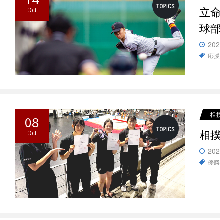
立
Oct
球
202
応援
相
08
相
Oct
202
優勝