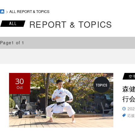
ALL REPORT & TOPICS
REPORT & TOPICS
ALL
Page1 of 1
空
30
森
Oct
行
202
応援