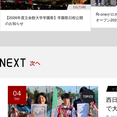
CULTURE
Ri-one
【2026年度立命館大学学園祭】学園祭日程公開
オープン20
のお知らせ
ソ
04
西
Sep
で
202