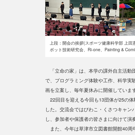
上段：開会の挨拶(スポーツ健康科学部 上田
ボット技術研究会、Ri-one、Painting & C
「立命の家」は、本学の課外自主活動団
で、プログラミング体験や工作、科学実
画を立案し、毎年夏休みに開催していま
22回目を迎える今回も13団体が25の体
した。交流会ではびわこ・くさつキャンパス
し、参加者や保護者の皆さまに向けて演
また、今年は草津市立図書館開館40周年