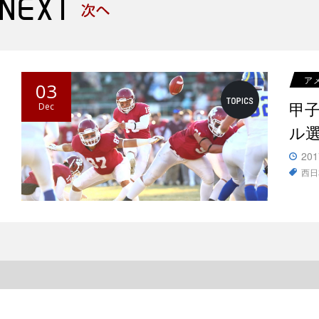
ア
03
甲
Dec
ル
201
西日