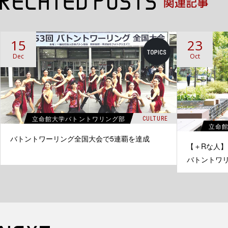
15
23
Dec
Oct
立命館大学バトントワリング部
CULTURE
立命
バトントワーリング全国大会で5連覇を達成
【＋Rな人
バトントワ