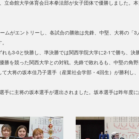
、立命館大学体育会日本拳法部が女子団体で優勝しました。本
ームがエントリーし、各試合の勝敗は先鋒、中堅、大将の「3
す。
れも3-0と快勝し、準決勝では関西学院大学に2-1で勝ち、決
優勝を競った関西大学との対戦。先鋒で敗れるも、中堅の角野
して大将の坂本佳乃子選手（産業社会学部・4回生）が勝利し
手に主将の坂本選手が選出されました。坂本選手は昨年度に