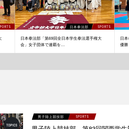
日本拳法部
PORTS
SPORTS
大
日本拳法部「第69回全日本学生拳法選手権大
日本
会」女子団体で連覇を…
優勝
男子陸上競技部
SPORTS
男子陸上競技部 第83回関西学生