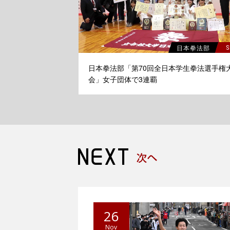
日本拳法部
S
日本拳法部「第70回全日本学生拳法選手権
会」女子団体で3連覇
26
Nov