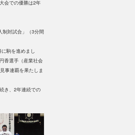
大会での優勝は2年
人制対試合」（3分間
勝に駒を進めまし
円香選手（産業社会
、見事連覇を果たしま
続き、2年連続での