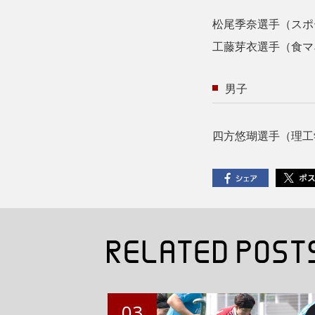
女子200
松尾季奈選手（スポー
工藤芽衣選手（食マネ
男子
四方悠瑚選手（理工
03