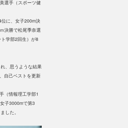
亜美選手（スポーツ健
位に、女子200m決
0ｍ決勝で松尾季奈選
ント学部2回生）が8
され、思うような結果
、自己ベストを更新
手（情報理工学部1
子3000mで第3
りました。