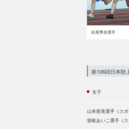
松尾季奈選手
第106回日本
女子
山本亜美選手（スポー
壹岐あいこ選手（スポ