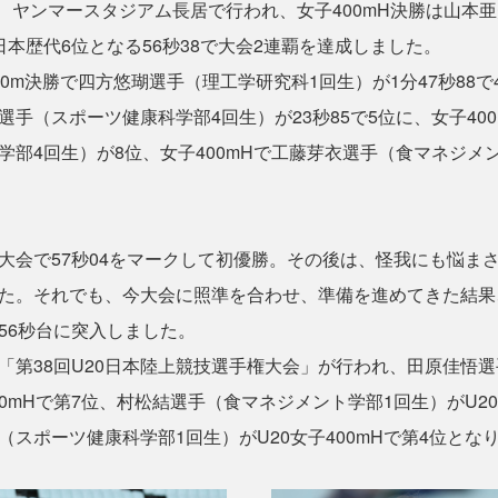
2日、ヤンマースタジアム長居で行われ、女子400mH決勝は山本
日本歴代6位となる56秒38で大会2連覇を達成しました。
m決勝で四方悠瑚選手（理工学研究科1回生）が1分47秒88で4
選手（スポーツ健康科学部4回生）が23秒85で5位に、女子40
学部4回生）が8位、女子400mHで工藤芽衣選手（食マネジメ
会で57秒04をマークして初優勝。その後は、怪我にも悩ま
た。それでも、今大会に照準を合わせ、準備を進めてきた結果
56秒台に突入しました。
第38回U20日本陸上競技選手権大会」が行われ、田原佳悟選
10mHで第7位、村松結選手（食マネジメント学部1回生）がU20女
（スポーツ健康科学部1回生）がU20女子400mHで第4位とな